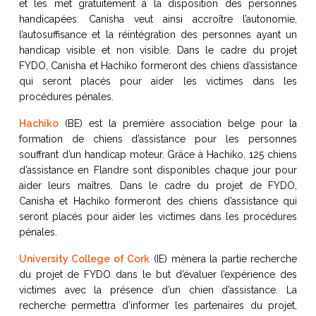
et les met gratuitement à la disposition des personnes
victimes, Commission europée
handicapées. Canisha veut ainsi accroître l’autonomie,
Gianluca Forlani
|
Juge – Consei
l’autosuffisance et la réintégration des personnes ayant un
Coopération judiciaire en matiè
handicap visible et non visible. Dans le cadre du projet
permanente de l’Italie auprès 
FYDO, Canisha et Hachiko formeront des chiens d’assistance
Jolena Flett
|
Responsable du p
qui seront placés pour aider les victimes dans les
Victim Support Northern Irelan
procédures pénales.
Hachiko
(BE) est la première association belge pour la
formation de chiens d’assistance pour les personnes
16:45 – 17:00
Remarques finales
souffrant d’un handicap moteur. Grâce à Hachiko, 125 chiens
Petra Klein
| Vice-Présidente, 
d’assistance en Flandre sont disponibles chaque jour pour
aider leurs maîtres. Dans le cadre du projet de FYDO,
Canisha et Hachiko formeront des chiens d’assistance qui
seront placés pour aider les victimes dans les procédures
pénales.
University College of Cork
(IE) mènera la partie recherche
du projet de FYDO dans le but d’évaluer l’expérience des
victimes avec la présence d’un chien d’assistance. La
recherche permettra d’informer les partenaires du projet,