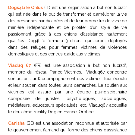
Gerrit Martens
|
Co-fondateur, 
Dogs4Life Onlus
(IT) est une organisation à but non lucratif
Kay Botte
|
Formatrice, Hachik
qui est née dans le but de transformer et d’améliorer la vie
Dre. Sara Volpi
|
Éthologue, Form
des personnes handicapées et de leur permettre de vivre de
manière indépendante et de profiter d’un style de vie
passionnant grâce à des chiens d’assistance hautement
qualifiés. Dog4Life formera 3 chiens qui seront déployés
14:45 – 15:15
L’importance de FYDO : recherche,
dans des refuges pour femmes victimes de violences
Dr Conor O’Mahony
|
Professeur
domestiques et des centres d’aide aux victimes.
(Irlande)
Viaduq 67
(FR) est une association à but non lucratif,
membre du réseau France Victimes. Viaduq67 concentre
15:15 – 15:45
Pause café
son action sur l’accompagnement des victimes, leur écoute
et leur soutien dans toutes leurs démarches. Le soutien aux
15:45 – 16:45
L’avenir de FYDO
victimes est assuré par une équipe pluridisciplinaire
Modérateur :
Levent Altan
|
Directe
composée de juristes, psychologues, sociologues,
médiateurs, éducateurs spécialisés, etc. Viaduq67 accueille
Axelle de Laforcade
|
Magistrat
le deuxième Facility Dog en France, Orphée.
l’aide aux victimes et de la poli
au droit et à la justice et de l’a
Canisha
(BE) est une association reconnue et autorisée par
Justice français
le gouvernement flamand qui forme des chiens d’assistance
Katarzyna Janicka-Pawlowsk