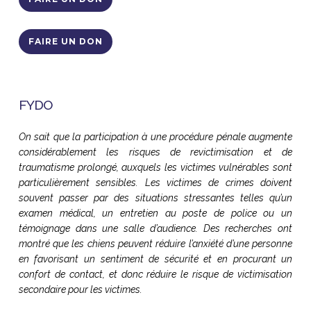
L’histoire des Courthouse Do
Ellen O’Neill-Stephens
| Fonda
(USA)
FAIRE UN DON
L’introduction des chiens d’as
Michel de Sousa
| Chargé d’ani
La mise en place du projet e
Aleksandra Ivankovic
| Directr
FYDO
On sait que la participation à une procédure pénale augmente
11:00 – 11:30
Pause café
considérablement les risques de revictimisation et de
traumatisme prolongé, auxquels les victimes vulnérables sont
11:30 – 11:35
Libérer le pouvoir du lien entre l
particulièrement sensibles. Les victimes de crimes doivent
sociétal
souvent passer par des situations stressantes telles qu’un
Mary Sharrock
|
Directrice des 
examen médical, un entretien au poste de police ou un
PetCare Europe
témoignage dans une salle d’audience. Des recherches ont
montré que les chiens peuvent réduire l’anxiété d’une personne
en favorisant un sentiment de sécurité et en procurant un
11:35 – 13:00
Travailler avec un chien FYDO pour
confort de contact, et donc réduire le risque de victimisation
criminalité
secondaire pour les victimes.
Modératrice :
Léa Meindre-Chautr